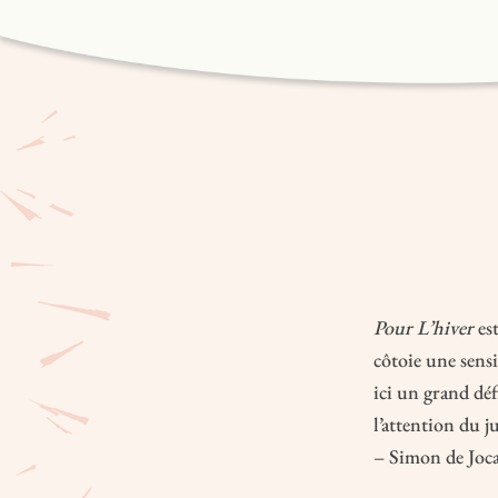
Pour L’hiver
est
côtoie une sens
ici un grand dé
l’attention du j
– Simon de Jocas