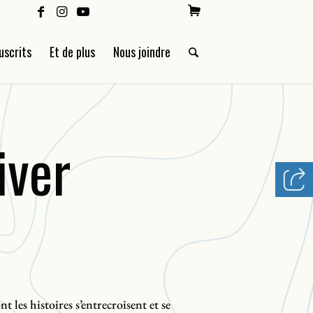
uscrits
Et de plus
Nous joindre
iver
t les histoires s’entrecroisent et se