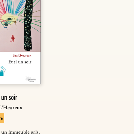
 un soir
 L’Heureux
re
 un immeuble gris,