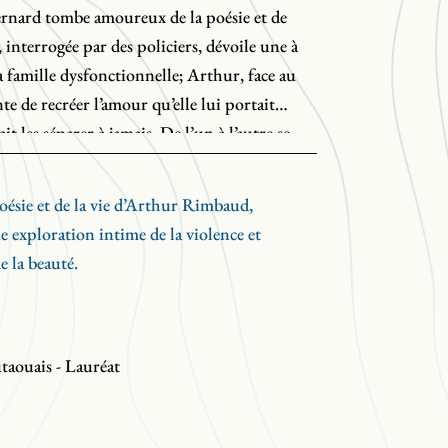
Bernard tombe amoureux de la poésie et de
e, interrogée par des policiers, dévoile une à
a famille dysfonctionnelle; Arthur, face au
te de recréer l’amour qu’elle lui portait
ait les séparer à jamais. De l’un à l’autre se
ahison mais aussi l’espoir, la poésie, et une
endu.
oésie et de la vie d’Arthur Rimbaud,
ne exploration intime de la violence et
 la beauté.
taouais - Lauréat