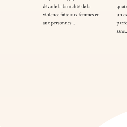
dévoile la brutalité de la
quatr
violence faite aux femmes et
un es
aux personnes...
parfo
sans..