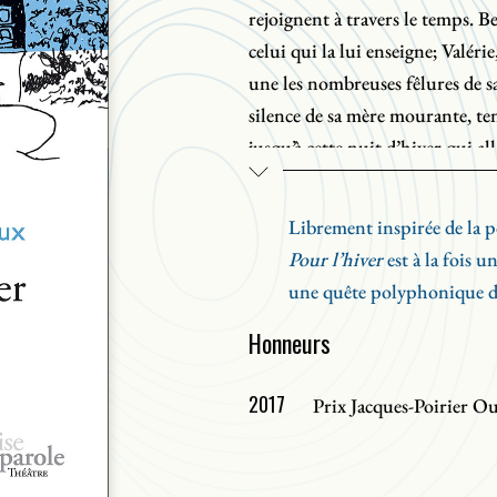
rejoignent à travers le temps. 
celui qui la lui enseigne; Valéri
une les nombreuses fêlures de s
silence de sa mère mourante, ten
jusqu’à cette nuit d’hiver qui all
transmettent la violence et la tr
indéniable soif d’être enfin ent
Librement inspirée de la p
Pour l’hiver
est à la fois u
une quête polyphonique de
Honneurs
2017
Prix Jacques-Poirier Ou