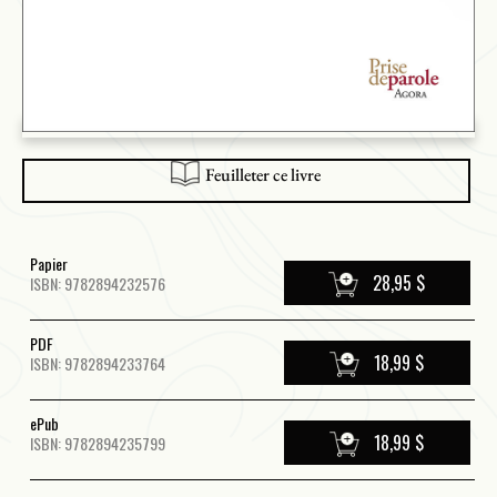
Feuilleter ce livre
Papier
28,95 $
ISBN: 9782894232576
PDF
18,99 $
ISBN: 9782894233764
ePub
18,99 $
ISBN: 9782894235799