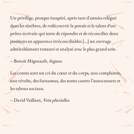
psychiatrique ! », entreprend, du plus profond de son aliénation,
une longue quête à la recherche de Dieu.
Un privilège, presque inespéré, après tant d'années relégué
dans les ténèbres, de redécouvrir la pensée et le talent d'un
Cette quête mystique se fait tantôt dialogue amoureux,
prêtre-écrivain qui tente de répondre et de réconcilier deux
imploration, exubérance ; tantôt revendication, révolte ; tantôt
positions en apparence irréconciliables […] un ouvrage
harangue, fantasme… Le parcours est semé de représentations de
admirablement restauré et analysé avec le plus grand soin.
la sexualité entre hommes, décrites sans ménagement, en des
– Benoit Migneault,
fugues
.
termes parfois très crus. C’est que l’imaginaire chez Dorais,
souverain, ne connaît que ses propres lois.
Les contes sont un cri du cœur et du corps, une complainte,
une révolte, des fantasmes, des textes contre l’autocensure et
les tabous sociaux.
– David Vaillant,
Voix plurielles
.