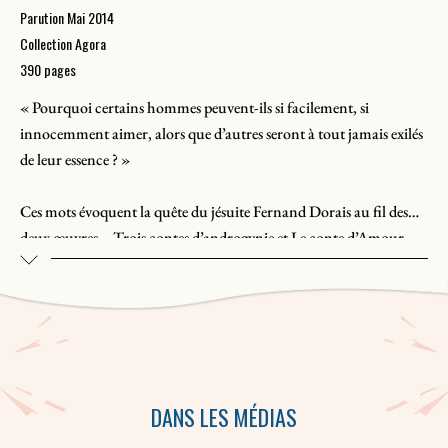
Parution Mai 2014
Collection Agora
390 pages
« Pourquoi certains hommes peuvent-ils si facilement, si
innocemment aimer, alors que d’autres seront à tout jamais exilés
de leur essence ? »
Ces mots évoquent la quête du jésuite Fernand Dorais au fil des
deux œuvres – Trois contes d’androgynie et Le conte d’Amour –
qui composent cet ouvrage. Le prêtre-écrivain tente d’y
réconcilier deux positions intenables : Comment Dieu peut-il
l’avoir créé homosexuel alors que cet état est inacceptable aux
yeux mêmes de Dieu ? Et ainsi le vouer à une vie où la poursuite
d’Amour lui est défendue ? Quelle rédemption s’offre donc à lui ?
Celui qui déclare avoir « raison en et pour moi d’être ce que je suis
DANS LES MÉDIAS
», qui se présente également comme un « échec, une mal
adaptation biopsychologique, une erreur-aberrance