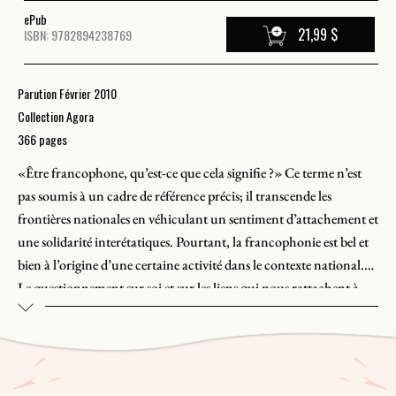
ePub
21,99 $
ISBN: 9782894238769
Parution Février 2010
Collection Agora
366 pages
«Être francophone, qu’est-ce que cela signifie ?» Ce terme n’est
pas soumis à un cadre de référence précis; il transcende les
frontières nationales en véhiculant un sentiment d’attachement et
une solidarité interétatiques. Pourtant, la francophonie est bel et
bien à l’origine d’une certaine activité dans le contexte national.
Le questionnement sur soi et sur les liens qui nous rattachent à
cette nébuleuse qu’est la francophonie perdure au sein de la
population et des institutions et associations de l’État.
Considérant qu’aucun cadre, politique ou social, n’est capable