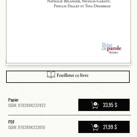
Feuilleter ce livre
Papier
33,95 $
ISBN: 9782894232422
PDF
21,99 $
ISBN: 9782894233610