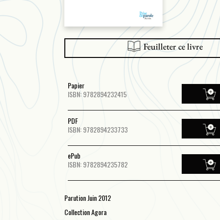
Feuilleter ce livre
Papier
ISBN: 9782894232415
PDF
ISBN: 9782894233733
ePub
ISBN: 9782894235782
Parution Juin 2012
Collection Agora