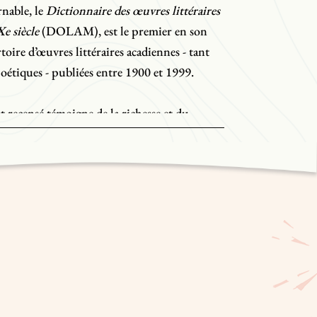
nable, le
Dictionnaire des œuvres littéraires
e siècle
(DOLAM), est le premier en son
toire d’œuvres littéraires acadiennes - tant
oétiques - publiées entre 1900 et 1999.
st recensé témoigne de la richesse et du
adienne, forte d’un groupe important de
sprés, Antonine Maillet, Herménégilde
e Daigle, Jacques Savoie et Serge Patrice
titutionnel bien en place. Si toutes les
es dans le courant du XXe siècle, plus de 90
1958, ce qui fait de l’ensemble un document
des articles sur des œuvres souvent peu