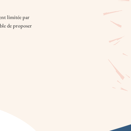
siècle est vigoureuse et diversifiée. En voici
AM est l’outil par excellence pour
ent limitée par
 patrimoine littéraire acadien du XXe siècle
able de proposer