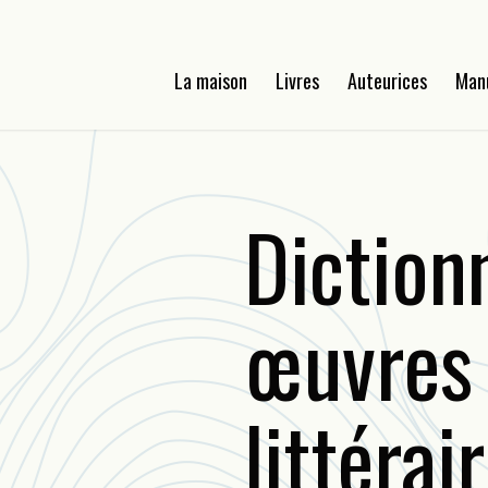
La maison
Livres
Auteurices
Man
Diction
œuvres
littérai