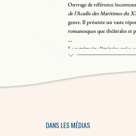
Ouvrage de référence incontour
de l’Acadie des Maritimes du XX
genre. Il présente un vaste réper
romanesques que théâtrales et p
Le patrimoine littéraire qui y e
dynamisme de la communauté ac
créateurs - dont les Ronald De
Chiasson, Gérald LeBlanc, Franc
Thibodeau - et d’un appareil ins
œuvres analysées ont été publié
% d’entre elles l’ont été après 
résolument moderne, proposant 
commentées.
DANS LES MÉDIAS