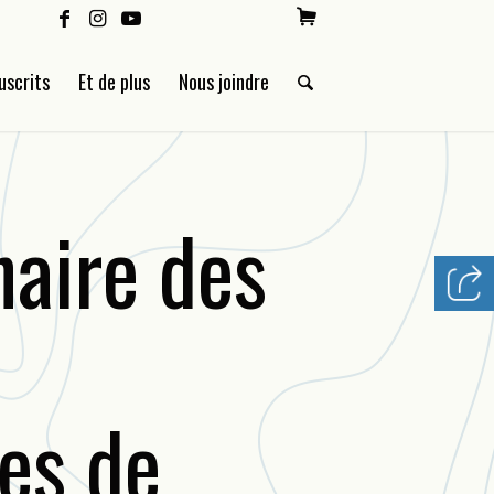
uscrits
Et de plus
Nous joindre
naire des
res de