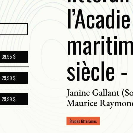
l’Acadie
maritim
siècle -
39,95 $
29,99 $
Janine Gallant (So
29,99 $
Maurice Raymond 
Études littéraires