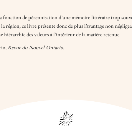
La littérature acadienne du XXe 
un vibrant témoignage! Le DOL
a fonction de pérennisation d’une mémoire littéraire trop souv
découvrir ou mieux connaître le
e la région, ce livre présente donc de plus l’avantage non néglige
et son contexte sociohistorique.
 hiérarchie des valeurs à l’intérieur de la matière retenue.
rio,
Revue du Nouvel-Ontario
.