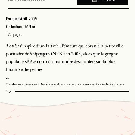
Parution Août 2009
Collection Théâtre
127 pages
Le filet
s’inspire d’un fait réel: l’émeute qui ébranle la petite ville
portuaire de Shippagan (N.-B.) en 2003, alors que la grogne
populaire s’élève contre la mainmise des crabiers sur la plus
lucrative des pêches.
Le drame intergénérationnel au cœur de cette pièce fait écho au
chaos social qui sévit dans la Péninsule acadienne. Riche
propriétaire d’un crabier, Anthime Chiasson exige que son petit-
fils assume sa succession. Son fils Léo, à présent capitaine du
bateau, ne veut pas céder sa place. Coincé entre l’entêtement de
son grand-père et la cupidité de son oncle, le jeune Étienne voit
son idéalisme mis à mal.