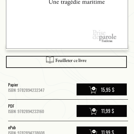
Feuilleter ce livre
Papier
15,95 $
ISBN: 9782894232347
PDF
11,99 $
ISBN: 9782894233160
ePub
11,99 $
ISBN: 9782894238608