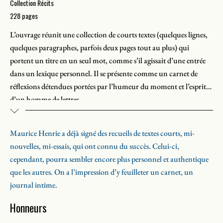
Collection Récits
228 pages
L’ouvrage réunit une collection de courts textes (quelques lignes,
quelques paragraphes, parfois deux pages tout au plus) qui
portent un titre en un seul mot, comme s’il agissait d’une entrée
dans un lexique personnel. Il se présente comme un carnet de
réflexions détendues portées par l’humeur du moment et l’esprit
d’un homme de lettres.
Les thèmes y sont des plus divers: souvenirs de voyage, d’enfance
Maurice Henrie a déjà signé des recueils de textes courts, mi-
ou de lectures, réflexions sur les travers de la société ou encore sur
nouvelles, mi-essais, qui ont connu du succès. Celui-ci,
sa pratique de l’écriture. Mais cette diversité est traversée par
cependant, pourra sembler encore plus personnel et authentique
l’aspiration de cerner une sagesse personnelle que les années et
que les autres. On a l’impression d’y feuilleter un carnet, un
l’expérience ont apportée.
journal intime.
Honneurs