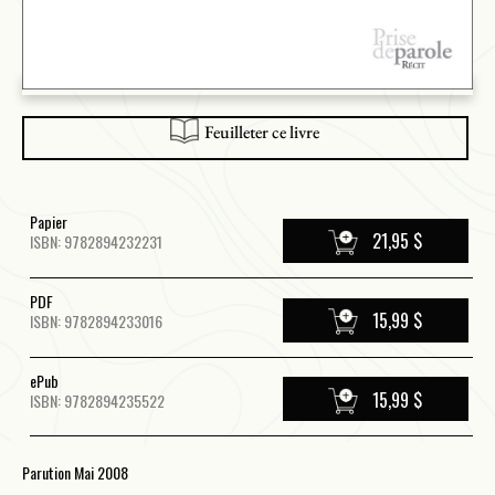
Feuilleter ce livre
Papier
21,95 $
ISBN: 9782894232231
PDF
15,99 $
ISBN: 9782894233016
ePub
15,99 $
ISBN: 9782894235522
Parution Mai 2008