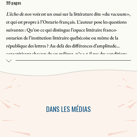
99 pages
L’écho de nos voix
est un essai sur la littérature dite «du vacuum»,
et qui est propre à l’Ontario français. L’auteur pose les questions
suivantes : Qu’est-ce qui distingue l’espace littéraire franco-
ontarien de l’institution littéraire québécoise ou même de la
république des lettres ? Au delà des différences d’amplitude
caractérisant chacun de ces milieux, n’y a-t-il pas des conditions
particulières d’émergence, depuis 1973, d’une littérature propre à
l’Ontario français ? Y a-t-il lieu de rendre compte de l’impact du
vacuum social et culturel dans lequel s’est développée la littérature
franco-ontarienne ? C’est ce à quoi tentent de répondre les quatre
conférences regroupées dans
L’écho de nos voix
. La première
présente la problématique des littératures du vacuum, alors que
DANS LES MÉDIAS
les trois autres en explorent les applications, en éclairant
respectivement les trajectoires littéraires de Jean Éthier-Blais,
d’André Paiement et de Robert Dickson.