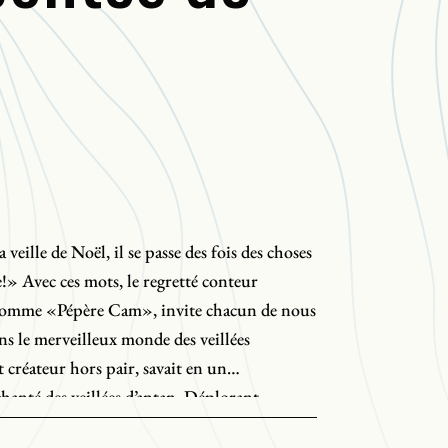
 veille de Noël, il se passe des fois des choses
!» Avec ces mots, le regretté conteur
comme «Pépère Cam», invite chacun de nous
dans le merveilleux monde des veillées
 créateur hors pair, savait en un
hanté des veillées d’antan. Déplorant
er les veillées de Noël, il a écrit huit