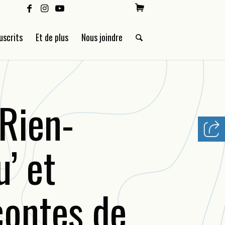
uscrits
Et de plus
Nous joindre
 Rien-
’ et
contes de