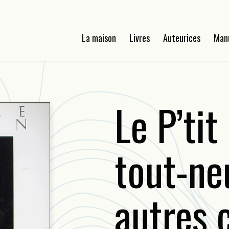
La maison
Livres
Auteurices
Man
Le P’tit
tout-neu
autres 