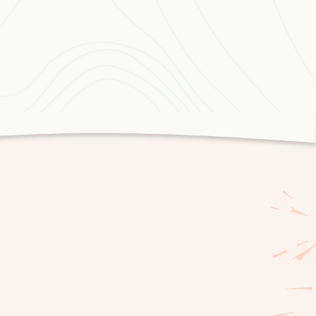
reproduites sur le disque compact qui
uction de CBON, la Première Chaîne de
’Ontario.