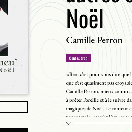
Noël
Camille Perron
Contes trad.
«Ben, c’est pour vous dire que la
que c’est quasiment pas croyable
Camille Perron, mieux connu 
à prêter l’oreille et à le suivre 
magiques de Noël. Le conteur et
tournemain, recréer l’espace enc
l’absence de contes pour agrément