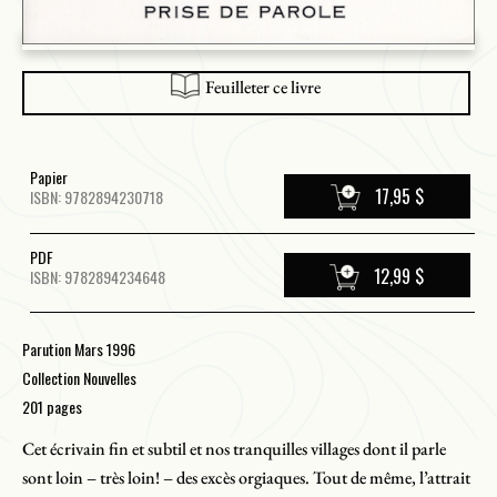
Feuilleter ce livre
Papier
17,95 $
ISBN: 9782894230718
PDF
12,99 $
ISBN: 9782894234648
Parution Mars 1996
Collection Nouvelles
201 pages
Cet écrivain ﬁn et subtil et nos tranquilles villages dont il parle
sont loin – très loin! – des excès orgiaques. Tout de même, l’attrait