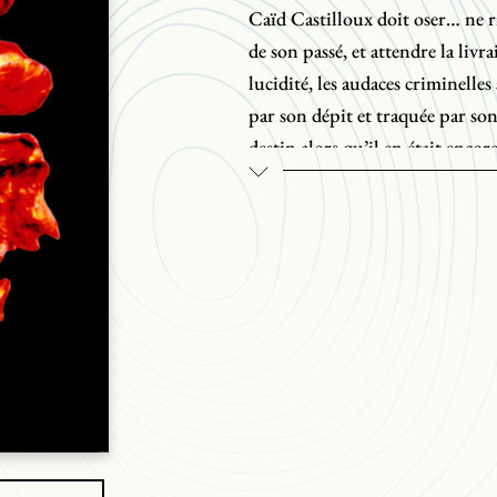
Caïd Castilloux doit oser… ne rie
de son passé, et attendre la livr
lucidité, les audaces criminelle
par son dépit et traquée par son
destin alors qu’il en était encor