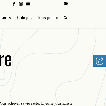
uscrits
Et de plus
Nous joindre
re
our achever sa vie ratée, la jeune journaliste