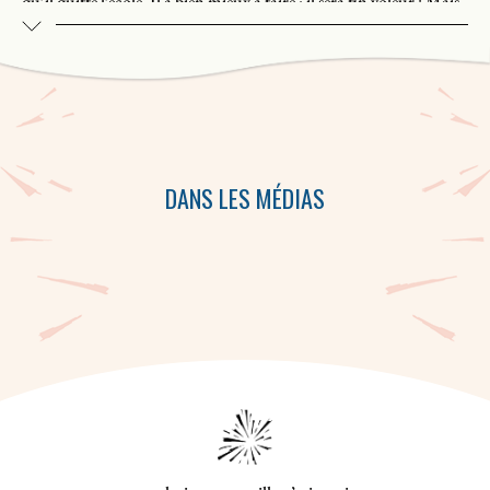
qu’il quitte l’école. Il a bien mieux à faire : il sera fin voleur ! Mais
le roi indigné veut prendre Ti-Jean à son propre jeu. «Tu voleras
cette nuit les draps du lit royal et les anneaux de la reine, sinon tu
seras pendu demain matin à la porte du château.» C’est tout un
défi, même pour un fin voleur ! Ti-Jean sauvera-t-il sa peau ?
DANS LES MÉDIAS