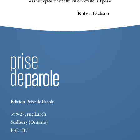
«sans explosions cette ville n’existerait pas»
Robert Dickson
Édition Prise de Parole
359-27, rue Larch
Sudbury (Ontario)
P3E 1B7