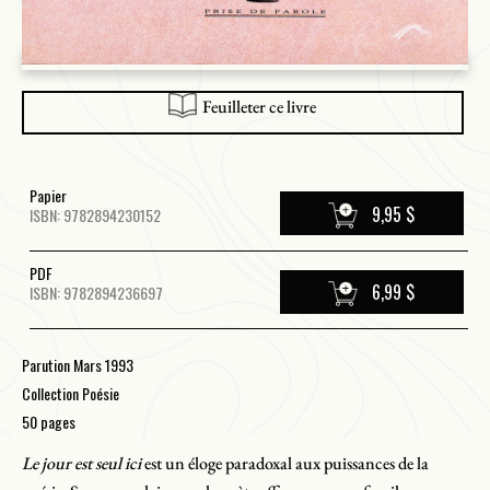
Feuilleter ce livre
Papier
9,95 $
ISBN: 9782894230152
PDF
6,99 $
ISBN: 9782894236697
Parution Mars 1993
Collection Poésie
50 pages
Le jour est seul ici
est un éloge paradoxal aux puissances de la