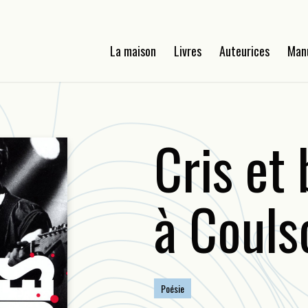
La maison
Livres
Auteurices
Man
Cris et 
à Couls
Poésie