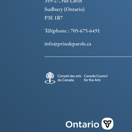
359-27, rue Larch
Sudbury (Ontario)
P3E 1B7
Téléphone : 705-675-6491
info@prisedeparole.ca