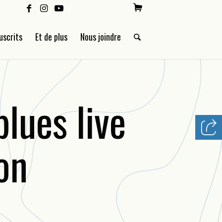
uscrits
Et de plus
Nous joindre
blues live
on