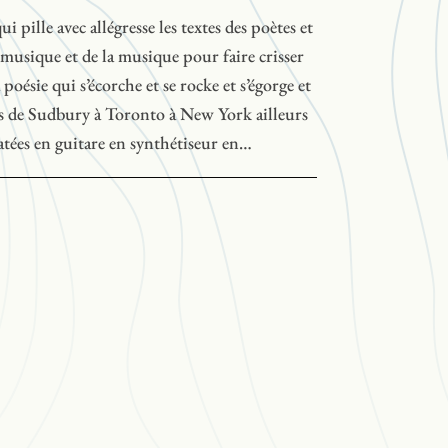
ui pille avec allégresse les textes des poètes et
a musique et de la musique pour faire crisser
a poésie qui s’écorche et se rocke et s’égorge et
ars de Sudbury à Toronto à New York ailleurs
atées en guitare en synthétiseur en
ues ça griffe ça déchire ça explose ça s’écoute
 textes de Marcel Aymar, Jean Marc Dalpé,
son et Gaston Tremblay mis en musique par
 Cholette, Patrice Desbiens et Sylvain
duction du disque compact et de
rise de parole, CBON Radio-Canada, Secrets
vel-Ontario