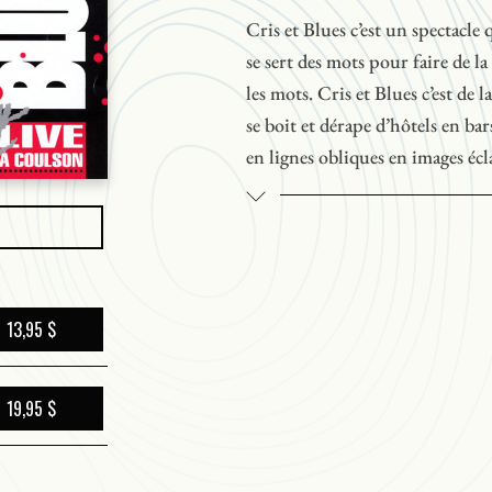
Cris et Blues c’est un spectacle q
se sert des mots pour faire de l
les mots. Cris et Blues c’est de l
se boit et dérape d’hôtels en b
en lignes obliques en images écl
claquements de doigts. Cris et Bl
ça se bouge ça vous mouve. Des
Patrice Desbiens, Robert Dick
Marcel Aymar, David Burt, Marc
Lavoie. Ont collaboré à la pro
13,95 $
l’audiocassette, les Éditions P
collectifs et le Théâtre du Nou
19,95 $