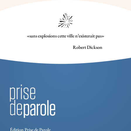
«sans explosions cette ville n’existerait pas»
Robert Dickson
Édition Prise de Parole