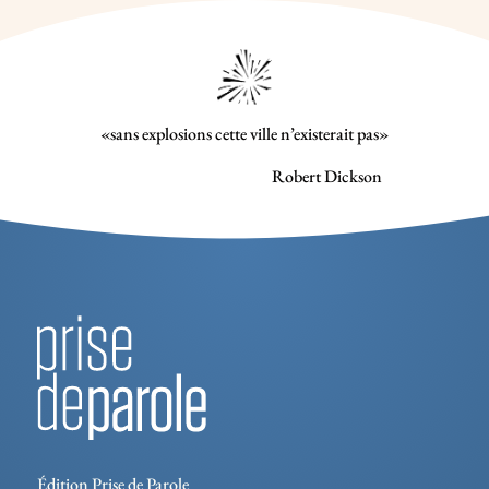
«sans explosions cette ville n’existerait pas»
Robert Dickson
Édition Prise de Parole