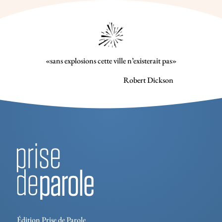
«sans explosions cette ville n’existerait pas»
Robert Dickson
Édition Prise de Parole