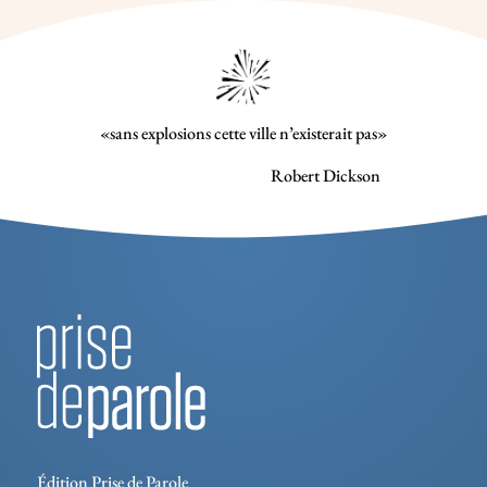
«sans explosions cette ville n’existerait pas»
Robert Dickson
Édition Prise de Parole