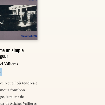
me un simple
geur
l Vallières
e
ce recueil où tendresse
umour font bon
e, le talent de
ur de Michel Vallières