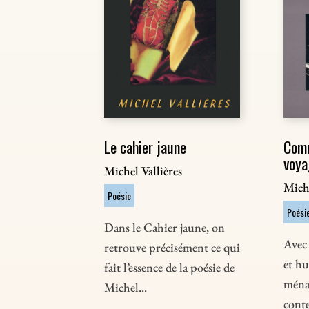
Le cahier jaune
Com
voya
Michel Vallières
Miche
Poésie
Poési
Dans le Cahier jaune, on
Avec 
retrouve précisément ce qui
et h
fait l’essence de la poésie de
ménag
Michel...
conte