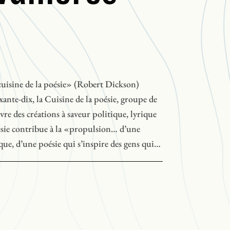
cuisine de la poésie» (Robert Dickson)
ante-dix, la Cuisine de la poésie, groupe de
re des créations à saveur politique, lyrique
oésie contribue à la «propulsion… d’une
ique, d’une poésie qui s’inspire des gens qui
x gens qui l’entourent» (
Liaison
, n° 121).
tes comprend des performances de Robert
Patrice Desbiens et de Michel Vallières.