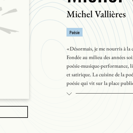
Michel Vallières
Poésie
«Désormais, je me nourris à la 
Fondée au milieu des années soix
poésie-musique-performance, liv
et satirique. La cuisine de la p
poésie qui vit sur la place publ
l’entourent et qui se raconte au
Cette collection d’audiocasset
Dickson, de Jean Marc Dalpé,de 