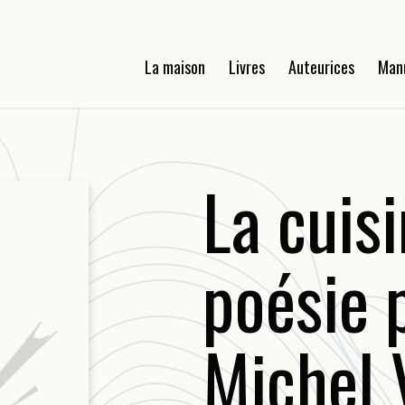
La maison
Livres
Auteurices
Man
La cuisi
poésie 
Michel 