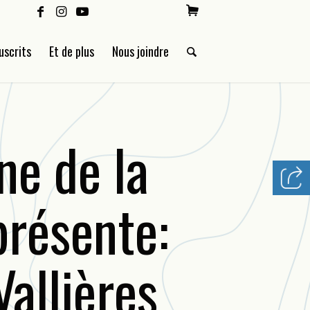
uscrits
Et de plus
Nous joindre
ne de la
présente:
Vallières