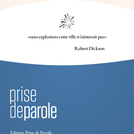
«sans explosions cette ville n’existerait pas»
Robert Dickson
Édition Prise de Parole