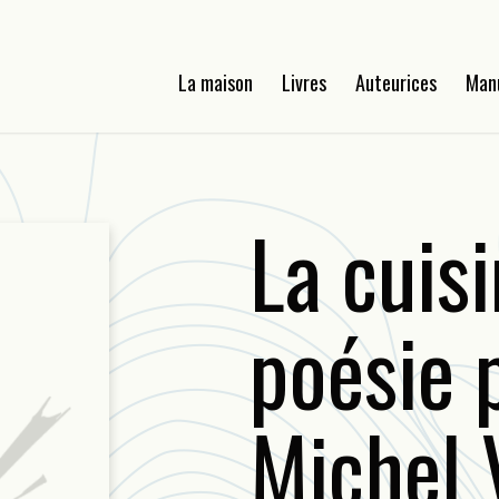
La maison
Livres
Auteurices
Man
La cuisi
poésie 
Michel 