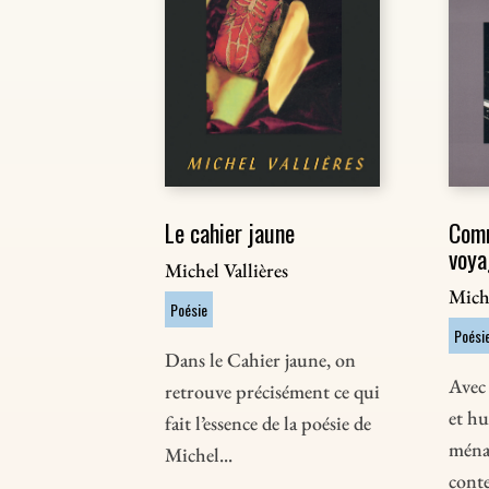
Le cahier jaune
Com
voya
Michel Vallières
Miche
Poésie
Poési
Dans le Cahier jaune, on
Avec 
retrouve précisément ce qui
et h
fait l’essence de la poésie de
ménag
Michel...
conte