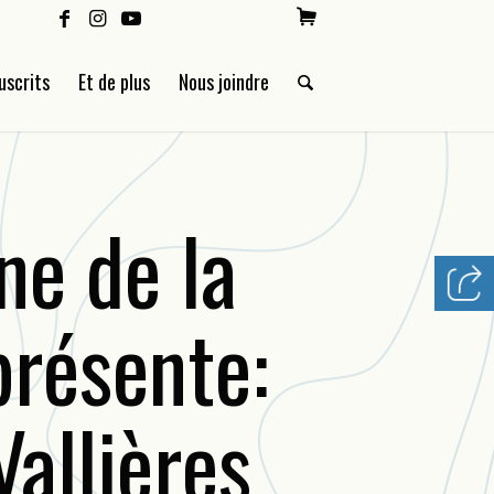
uscrits
Et de plus
Nous joindre
ne de la
présente:
Vallières