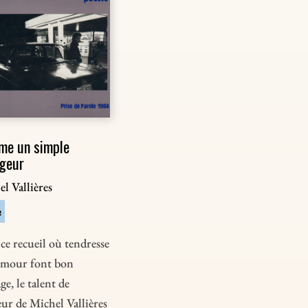
me un simple
geur
l Vallières
e
ce recueil où tendresse
umour font bon
e, le talent de
ur de Michel Vallières