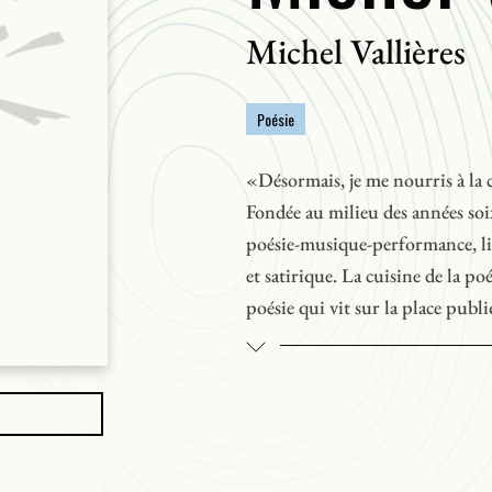
Michel Vallières
Poésie
«Désormais, je me nourris à la 
Fondée au milieu des années soix
poésie-musique-performance, liv
et satirique. La cuisine de la p
poésie qui vit sur la place publ
l’entourent et qui se raconte au
Cette collection d’audiocasset
Dickson, de Jean Marc Dalpé,de 