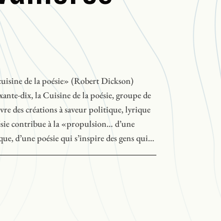
cuisine de la poésie» (Robert Dickson)
ante-dix, la Cuisine de la poésie, groupe de
re des créations à saveur politique, lyrique
oésie contribue à la «propulsion… d’une
ique, d’une poésie qui s’inspire des gens qui
x gens qui l’entourent» (
Liaison
, n° 121).
tes comprend des performances de Robert
Patrice Desbiens et de Michel Vallières.