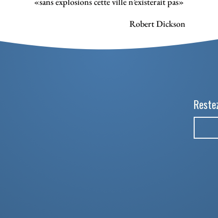
«sans explosions cette ville n’existerait pas»
Robert Dickson
Restez