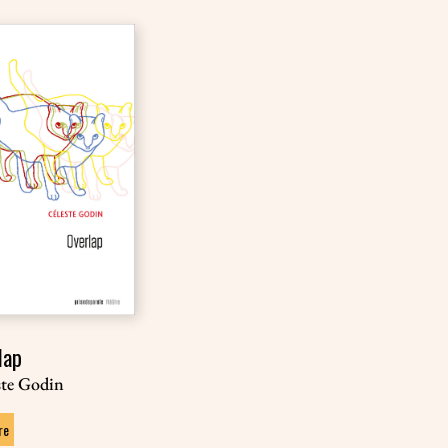
lap
ste Godin
re