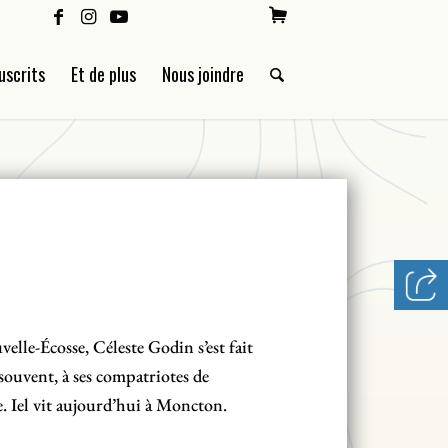
uscrits
Et de plus
Nous joindre
n
elle-Écosse, Céleste Godin s’est fait
 souvent, à ses compatriotes de
ge. Iel vit aujourd’hui à Moncton.