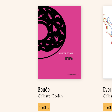
Bouée
Over
Céleste Godin
Céle
Théâtre
Théât