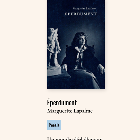
Éperdument
Marguerite Lapalme
Poésie
Un monde idéal d’amour,