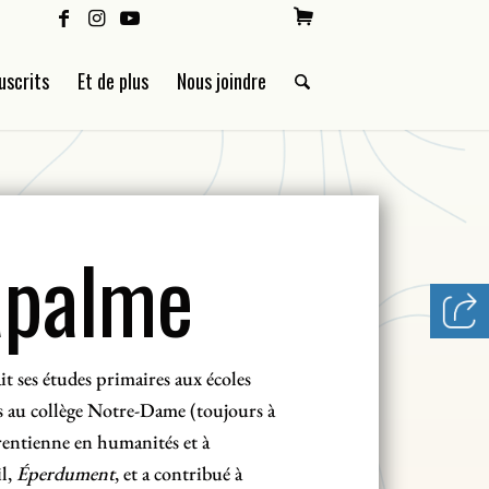
uscrits
Et de plus
Nous joindre
apalme
t ses études primaires aux écoles
s au collège Notre-Dame (toujours à
urentienne en humanités et à
il,
Éperdument
, et a contribué à