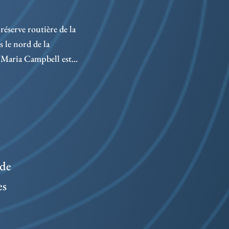
1673
dési
réserve routière de la
bord
le nord de la
Maria Campbell est...
 de
es