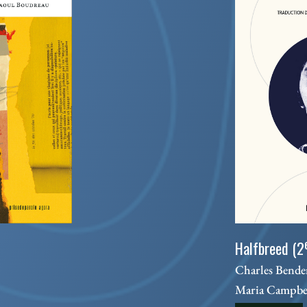
Halfbreed (2
Charles Bender
Maria Campbe