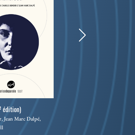
Les 
e
édition)
Séba
, Jean Marc Dalpé,
ll
Théâ