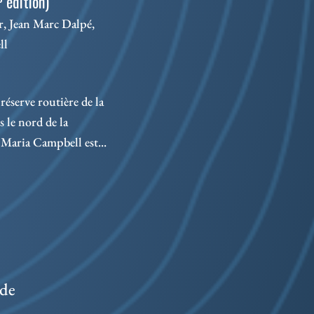
édition)
Séba
, Jean Marc Dalpé,
ll
Théâ
1673
dési
réserve routière de la
bord
le nord de la
Maria Campbell est...
 de