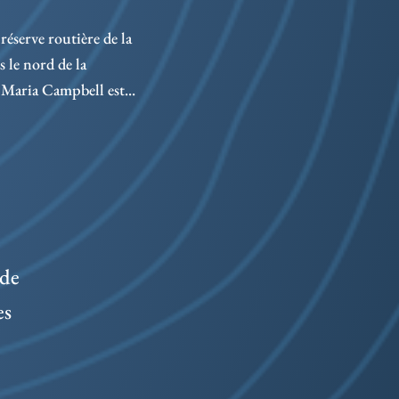
1673
dési
réserve routière de la
bord
le nord de la
Maria Campbell est...
 de
es