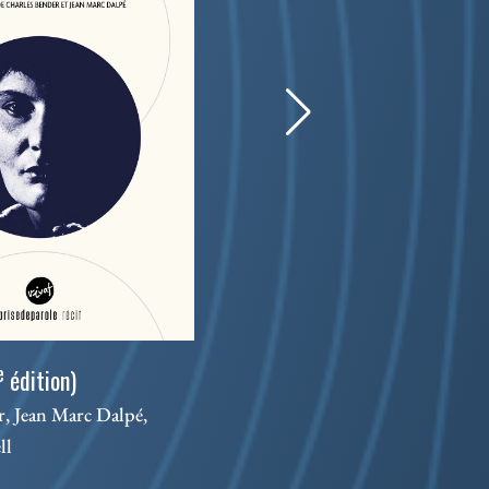
Les 
e
édition)
Séba
, Jean Marc Dalpé,
ll
Théâ