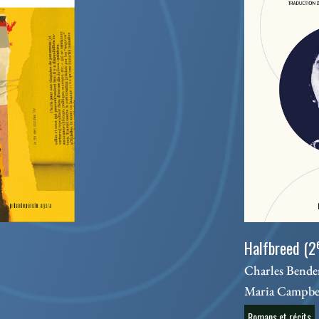
Halfbreed (2
Charles Bender
Maria Campbe
Romans et récits