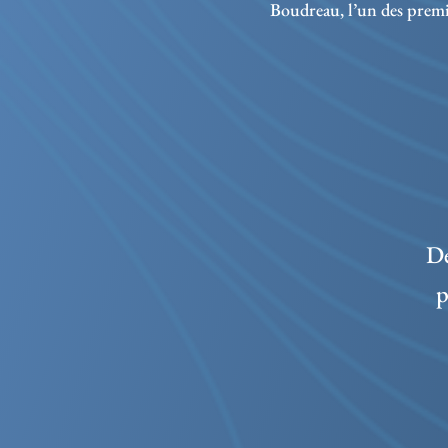
Boudreau, l’un des premie
De
p