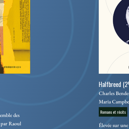
Halfbreed (2
Charles Bender
Maria Campbe
Romans et récits
semble des
 par Raoul
Élevée sur une 