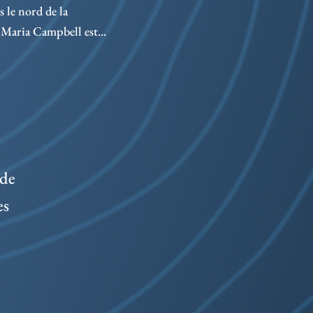
bord
le nord de la
Maria Campbell est...
 de
es