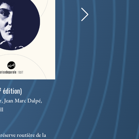
Les 
e
édition)
Séba
, Jean Marc Dalpé,
ll
Théâ
1673
dési
réserve routière de la