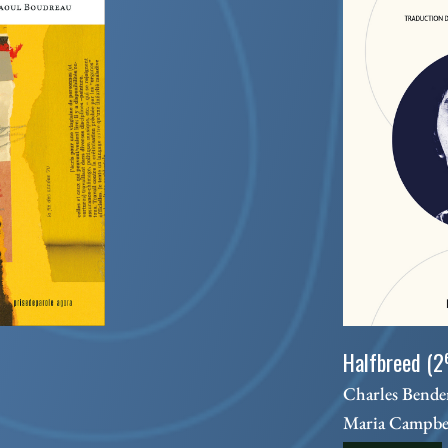
Halfbreed (2
Charles Bender
Maria Campbe