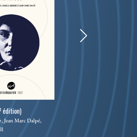
Les 
e
édition)
Séba
, Jean Marc Dalpé,
ll
Théâ