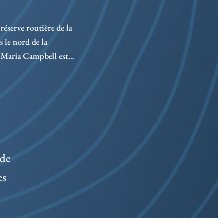
1673
dési
réserve routière de la
bord
le nord de la
Maria Campbell est...
 de
es