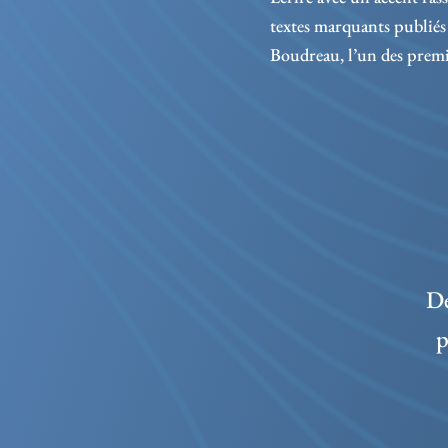
textes marquants publiés
Boudreau, l’un des premie
De
p