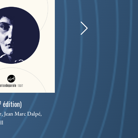
Les 
e
édition)
Séba
, Jean Marc Dalpé,
ll
Théâ
1673