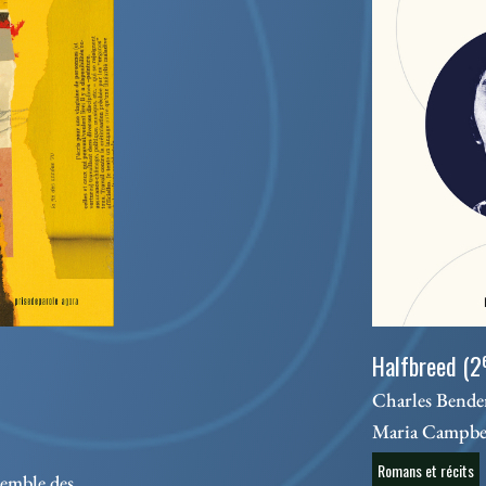
Halfbreed (2
Charles Bender
Maria Campbe
Romans et récits
semble des