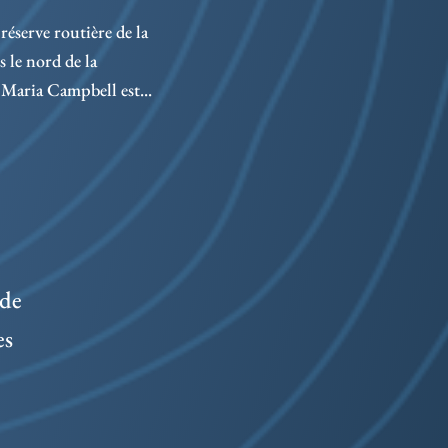
dési
réserve routière de la
bord
le nord de la
Maria Campbell est...
 de
es