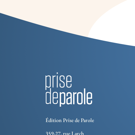
Édition Prise de Parole
359-27, rue Larch