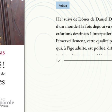
Poésie
Hé! suivi de Icônes de Daniel D
d’un monde à la fois dépourvu 
créations destinées à interpeller
l’émerveillement, cette qualité 
qui, à l’âge adulte, est pollué, 
tant de désabusements ? Heureuse
spontanées, imprévisibles, qui
justement, se glissent l’innocen
battant, que pointe l’espoir en é