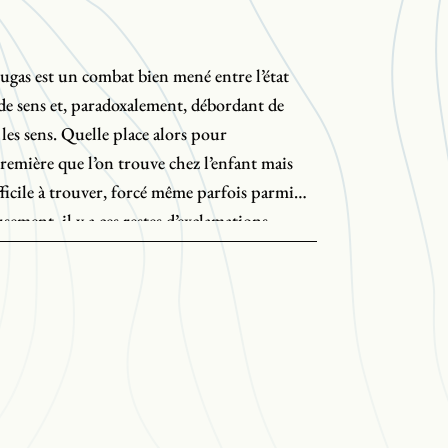
ugas est un combat bien mené entre l’état
de sens et, paradoxalement, débordant de
 les sens. Quelle place alors pour
première que l’on trouve chez l’enfant mais
difficile à trouver, forcé même parfois parmi
ment, il y a ces restes d’exclamations,
 prennent l’adulte au dépourvu. Quand,
te surprise, le bonheur sporadique, le rêve
tincelle.