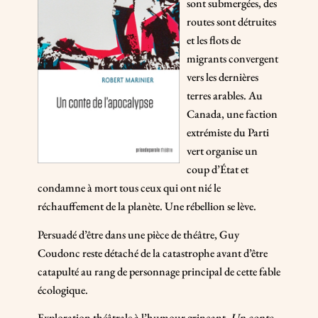
sont submergées, des
routes sont détruites
et les flots de
migrants convergent
vers les dernières
terres arables. Au
Canada, une faction
extrémiste du Parti
vert organise un
coup d’État et
condamne à mort tous ceux qui ont nié le
réchauffement de la planète. Une rébellion se lève.
Persuadé d’être dans une pièce de théâtre, Guy
Coudonc reste détaché de la catastrophe avant d’être
catapulté au rang de personnage principal de cette fable
écologique.
Exploration théâtrale à l’humour grinçant,
Un conte